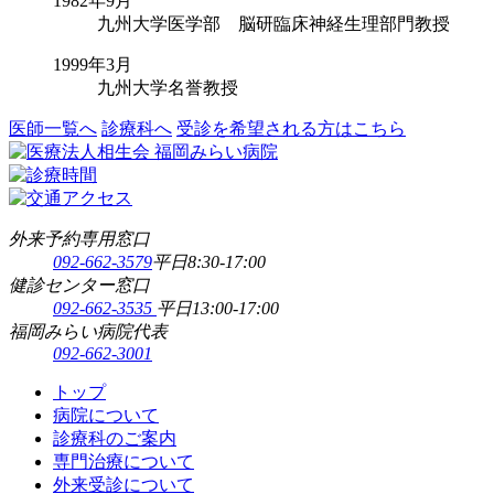
1982年9月
九州大学医学部 脳研臨床神経生理部門教授
1999年3月
九州大学名誉教授
医師一覧へ
診療科へ
受診を希望される方はこちら
外来予約専用窓口
092-662-3579
平日8:30-17:00
健診センター窓口
092-662-3535
平日13:00-17:00
福岡みらい病院代表
092-662-3001
トップ
病院について
診療科のご案内
専門治療について
外来受診について