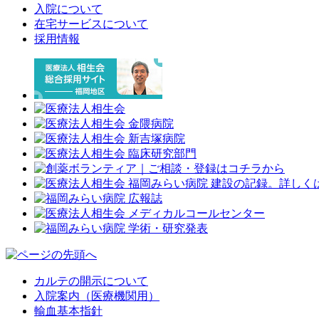
入院について
在宅サービスについて
採用情報
カルテの開示について
入院案内（医療機関用）
輸血基本指針