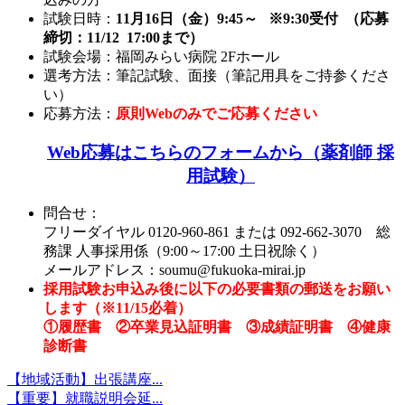
試験日時：
11月16日（金）9:45～ ※9:30受付 （応募
締切：11/12 17:00まで）
試験会場：福岡みらい病院 2Fホール
選考方法：筆記試験、面接（筆記用具をご持参くださ
い）
応募方法：
原則Webのみでご応募ください
Web応募はこちらのフォームから（薬剤師 採
用試験）
問合せ：
フリーダイヤル
0120-960-861
または
092-662-3070
総
務課 人事採用係（9:00～17:00 土日祝除く）
メールアドレス：soumu@fukuoka-mirai.jp
採用試験お申込み後に以下の必要書類の郵送をお願い
します（※11/15必着）
①履歴書 ②卒業見込証明書 ③成績証明書 ④健康
診断書
【地域活動】出張講座...
【重要】就職説明会延...