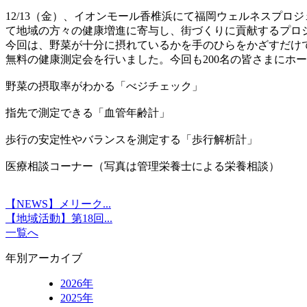
12/13（金）、イオンモール香椎浜にて福岡ウェルネスプ
て地域の方々の健康増進に寄与し、街づくりに貢献するプロ
今回は、野菜が十分に摂れているかを手のひらをかざすだけ
無料の健康測定会を行いました。今回も200名の皆さまにホー
野菜の摂取率がわかる「べジチェック」
指先で測定できる「血管年齢計」
歩行の安定性やバランスを測定する「歩行解析計」
医療相談コーナー（写真は管理栄養士による栄養相談）
【NEWS】メリーク...
【地域活動】第18回...
一覧へ
年別アーカイブ
2026年
2025年