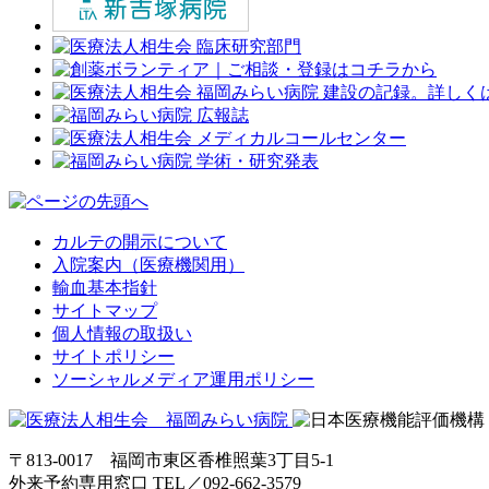
カルテの開示について
入院案内（医療機関用）
輸血基本指針
サイトマップ
個人情報の取扱い
サイトポリシー
ソーシャルメディア運用ポリシー
〒813-0017 福岡市東区香椎照葉3丁目5-1
外来予約専用窓口 TEL／
092-662-3579