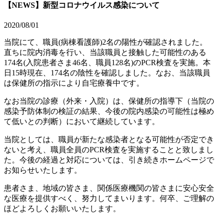
【NEWS】新型コロナウイルス感染について
2020/08/01
当院にて、職員(病棟看護師)2名の陽性が確認されました。
直ちに院内消毒を行い、当該職員と接触した可能性のある
174名(入院患者さま46名、職員128名)のPCR検査を実施。本
日15時現在、174名の陰性を確認しました。なお、当該職員
は保健所の指示により自宅療養中です。
なお当院の診療（外来・入院）は、保健所の指導下（当院の
感染予防体制の検証の結果、今後の院内感染の可能性は極め
て低いとの判断）において継続しています。
当院としては、職員が新たな感染者となる可能性が否定でき
ないと考え、職員全員のPCR検査を実施することと致しまし
た。今後の経過と対応については、引き続きホームページで
お知らせいたします。
患者さま、地域の皆さま、関係医療機関の皆さまに安心安全
な医療を提供すべく、努力してまいります。何卒、ご理解の
ほどよろしくお願いいたします。