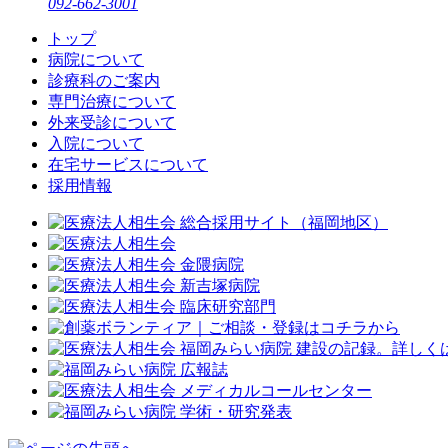
092-662-3001
トップ
病院について
診療科のご案内
専門治療について
外来受診について
入院について
在宅サービスについて
採用情報