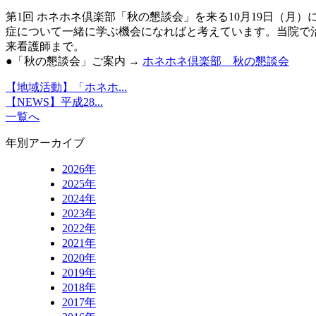
第1回 ホネホネ倶楽部「秋の懇談会」を来る10月19日（
症について一緒に学ぶ機会になればと考えています。当院で
来看護師まで。
●「秋の懇談会」ご案内 →
ホネホネ倶楽部 秋の懇談会
【地域活動】「ホネホ...
【NEWS】平成28...
一覧へ
年別アーカイブ
2026年
2025年
2024年
2023年
2022年
2021年
2020年
2019年
2018年
2017年