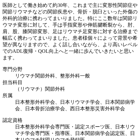
医師として働き始めて約30年、これまで主に変形性関節症や
関節リウマチなどの関節疾患や、骨折・脱臼といった外傷の
外科的治療に携わってまいりました。特にここ数年は関節リ
ウマチ変形に対して、手は手指変形や伸筋腱断裂から、肘、
肩、股、膝関節変形、足はリウマチ足変形に対する治療まで
幅広く携わってまいりました。患者様個々によって背景や希
望が異なりますので、よく話し合いながら、より高いレベル
でのADL復帰・QOL向上へと一緒に歩んでいきたいと思い
ます。
専門分野
リウマチ関節外科、整形外科一般
担当科目
（リウマチ）関節外科
所属
日本整形外科学会、日本リウマチ学会、日本関節病学
会、日本骨折治療学会、西日本整形災害外科学会
認定資格
日本整形外科学会専門医・認定スポーツ医、日本リウ
マチ学会専門医・指導医、日本関節病学会認定医、日
本リウマチ財団リウマチ登録医