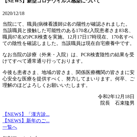
【NEWS】新型コロナウイルス感染について
2020/12/18
当院にて、職員(病棟看護師)2名の陽性が確認されました。
当該職員と接触した可能性のある170名(入院患者さま83名、
職員87名)のPCR検査を実施。12月17日17時現在、170名すべ
ての陰性を確認しました。当該職員は現在自宅療養中です。
なお当院の診療（外来・入院）は、PCR検査陰性の結果を受
けてすべて通常通り行っております。
今後も患者さま、地域の皆さま、関係医療機関の皆さまに安
心安全な医療を提供すべく、努力してまいります。何卒、ご
理解のほどよろしくお願いいたします。
令和2年12月18日
院長 石束隆男
【NEWS】「漢方診...
【NEWS】新年のご...
一覧へ