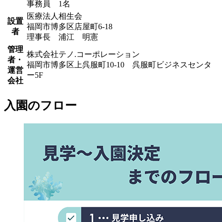
事務員 1名
医療法人相生会
設置
福岡市博多区店屋町6-18
者
理事長 浦江 明憲
管理
株式会社テノ.コーポレーション
者・
福岡市博多区上呉服町10-10 呉服町ビジネスセンタ
運営
ー5F
会社
入園のフロー