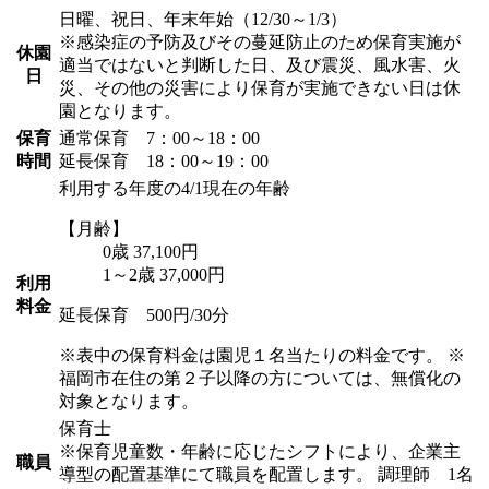
日曜、祝日、年末年始（12/30～1/3）
※感染症の予防及びその蔓延防止のため保育実施が
休園
適当ではないと判断した日、及び震災、風水害、火
日
災、その他の災害により保育が実施できない日は休
園となります。
保育
通常保育 7：00～18：00
時間
延長保育 18：00～19：00
利用する年度の4/1現在の年齢
【月齢】
0歳 37,100円
1～2歳 37,000円
利用
料金
延長保育 500円/30分
※表中の保育料金は園児１名当たりの料金です。
※
福岡市在住の第２子以降の方については、無償化の
対象となります。
保育士
※保育児童数・年齢に応じたシフトにより、企業主
職員
導型の配置基準にて職員を配置します。
調理師 1名