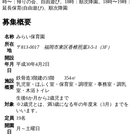
募集概要
名称
みらい保育園
所在
〒813-0017 福岡市東区香椎照葉3-5-1（3F）
地
開設
年月
平成30年4月2日
日
鉄骨造3階建の3階 354㎡
施設
乳児室・ほふく室・保育室・調理室・事務室・調乳
概要
室・木浴トイレ
生後6か月から2歳児まで
対象
※2歳児とは、満3歳になる年の年度末（3月）までを
いいます。
定員
19名
開園
月～土曜日
日