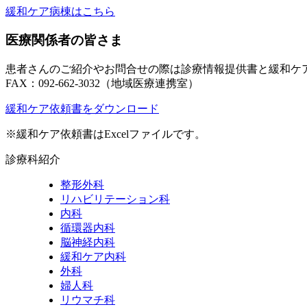
緩和ケア病棟はこちら
医療関係者の皆さま
患者さんのご紹介やお問合せの際は診療情報提供書と緩和ケア
FAX：092-662-3032
（地域医療連携室）
緩和ケア依頼書をダウンロード
※緩和ケア依頼書はExcelファイルです。
診療科紹介
整形外科
リハビリテーション科
内科
循環器内科
脳神経内科
緩和ケア内科
外科
婦人科
リウマチ科