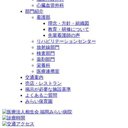
心臓血管外科
部門紹介
看護部
理念・方針・組織図
教育・研修について
先輩看護師の声
リハビリテーションセンター
放射線部門
検査部門
薬剤部門
栄養科
医療連携室
交通案内
売店・レストラン
掲示が必要な施設基準
よくあるご質問
みらい保育園