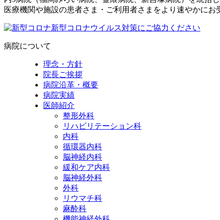
医療機関や施設の患者さま・ご利用者さまをより速やかにお
病院について
理念・方針
院長ご挨拶
病院沿革・概要
病院実績
医師紹介
整形外科
リハビリテーション科
内科
循環器内科
脳神経内科
緩和ケア内科
脳神経外科
外科
リウマチ科
麻酔科
機能神経外科