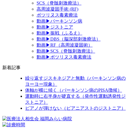
SCS（脊髄刺激療法）
高周波凝固手術 (RF)
ボツリヌス毒素療法
動画▶パーキンソン病
動画▶ジストニア
動画▶振戦（ふるえ）
動画▶DBS（脳深部刺激療法）
動画▶RF（高周波凝固術）
動画▶SCS（脊髄刺激療法）
動画▶ボツリヌス毒素療法
新着記事
繰り返すジスキネジアと無動（パーキンソン病の
ヨーヨー現象）
体軸が横に傾く（パーキンソン病のPISA徴候）
運動時に右半身が硬直する（発作性運動誘発性ジ
ストニア）
ピアノが弾けない（ピアニアストのジストニア）