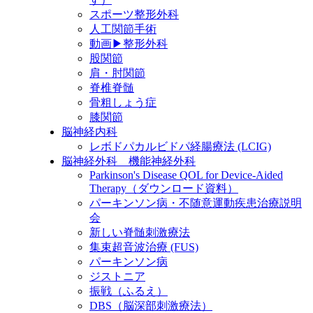
スポーツ整形外科
人工関節手術
動画▶整形外科
股関節
肩・肘関節
脊椎脊髄
骨粗しょう症
膝関節
脳神経内科
レボドパカルビドパ経腸療法 (LCIG)
脳神経外科 機能神経外科
Parkinson's Disease QOL for Device-Aided
Therapy（ダウンロード資料）
パーキンソン病・不随意運動疾患治療説明
会
新しい脊髄刺激療法
集束超音波治療 (FUS)
パーキンソン病
ジストニア
振戦（ふるえ）
DBS（脳深部刺激療法）