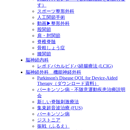
す）
スポーツ整形外科
人工関節手術
動画▶整形外科
股関節
肩・肘関節
脊椎脊髄
骨粗しょう症
膝関節
脳神経内科
レボドパカルビドパ経腸療法 (LCIG)
脳神経外科 機能神経外科
Parkinson's Disease QOL for Device-Aided
Therapy（ダウンロード資料）
パーキンソン病・不随意運動疾患治療説明
会
新しい脊髄刺激療法
集束超音波治療 (FUS)
パーキンソン病
ジストニア
振戦（ふるえ）