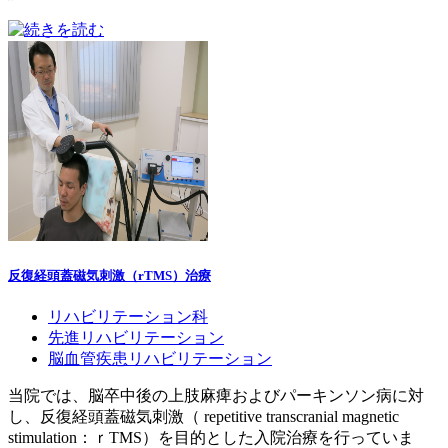
反復経頭蓋磁気刺激（rTMS）治療
リハビリテーション科
先進リハビリテーション
脳血管疾患リハビリテーション
当院では、脳卒中後の上肢麻痺およびパーキンソン病に対
し、反復経頭蓋磁気刺激（ repetitive transcranial magnetic
stimulation：ｒTMS）を目的とした入院治療を行っていま