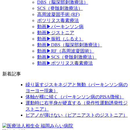
DBS（脳深部刺激療法）
SCS（脊髄刺激療法）
高周波凝固手術 (RF)
ボツリヌス毒素療法
動画▶パーキンソン病
動画▶ジストニア
動画▶振戦（ふるえ）
動画▶DBS（脳深部刺激療法）
動画▶RF（高周波凝固術）
動画▶SCS（脊髄刺激療法）
動画▶ボツリヌス毒素療法
新着記事
繰り返すジスキネジアと無動（パーキンソン病の
ヨーヨー現象）
体軸が横に傾く（パーキンソン病のPISA徴候）
運動時に右半身が硬直する（発作性運動誘発性ジ
ストニア）
ピアノが弾けない（ピアニアストのジストニア）