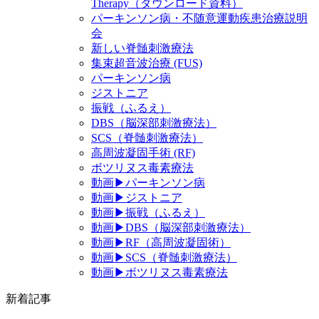
Therapy（ダウンロード資料）
パーキンソン病・不随意運動疾患治療説明
会
新しい脊髄刺激療法
集束超音波治療 (FUS)
パーキンソン病
ジストニア
振戦（ふるえ）
DBS（脳深部刺激療法）
SCS（脊髄刺激療法）
高周波凝固手術 (RF)
ボツリヌス毒素療法
動画▶パーキンソン病
動画▶ジストニア
動画▶振戦（ふるえ）
動画▶DBS（脳深部刺激療法）
動画▶RF（高周波凝固術）
動画▶SCS（脊髄刺激療法）
動画▶ボツリヌス毒素療法
新着記事