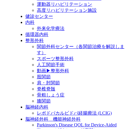
運動器リハビリテーション
高度リハビリテーション施設
健診センター
内科
外来化学療法
循環器内科
整形外科
関節外科センター（各関節治療を解説しま
す）
スポーツ整形外科
人工関節手術
動画▶整形外科
股関節
肩・肘関節
脊椎脊髄
骨粗しょう症
膝関節
脳神経内科
レボドパカルビドパ経腸療法 (LCIG)
脳神経外科 機能神経外科
Parkinson's Disease QOL for Device-Aided