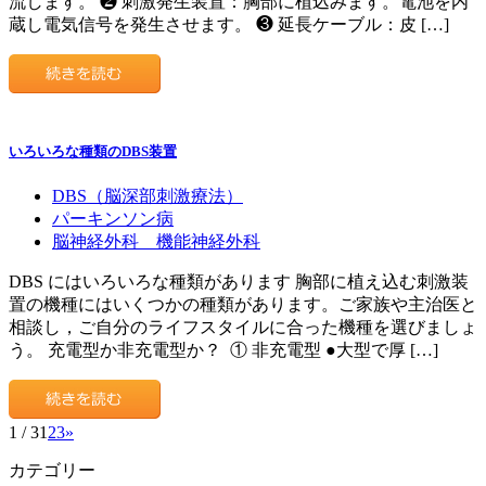
流します。 ❷ 刺激発生装置：胸部に植込みます。電池を内
蔵し電気信号を発生させます。 ❸ 延長ケーブル：皮 […]
いろいろな種類のDBS装置
DBS（脳深部刺激療法）
パーキンソン病
脳神経外科 機能神経外科
DBS にはいろいろな種類があります 胸部に植え込む刺激装
置の機種にはいくつかの種類があります。ご家族や主治医と
相談し，ご自分のライフスタイルに合った機種を選びましょ
う。 充電型か非充電型か？ ① 非充電型 ●大型で厚 […]
1 / 3
1
2
3
»
カテゴリー