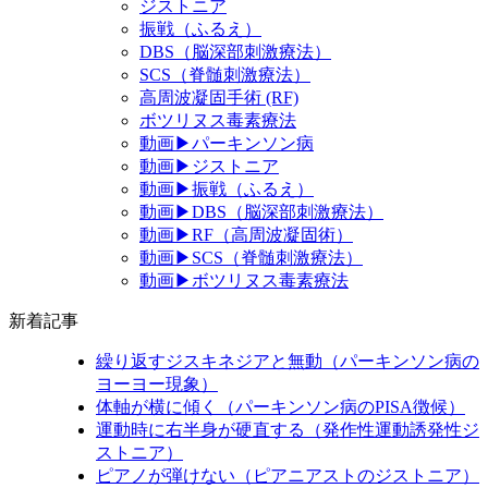
ジストニア
振戦（ふるえ）
DBS（脳深部刺激療法）
SCS（脊髄刺激療法）
高周波凝固手術 (RF)
ボツリヌス毒素療法
動画▶パーキンソン病
動画▶ジストニア
動画▶振戦（ふるえ）
動画▶DBS（脳深部刺激療法）
動画▶RF（高周波凝固術）
動画▶SCS（脊髄刺激療法）
動画▶ボツリヌス毒素療法
新着記事
繰り返すジスキネジアと無動（パーキンソン病の
ヨーヨー現象）
体軸が横に傾く（パーキンソン病のPISA徴候）
運動時に右半身が硬直する（発作性運動誘発性ジ
ストニア）
ピアノが弾けない（ピアニアストのジストニア）