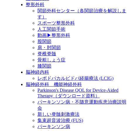
整形外科
関節外科センター（各関節治療を解説しま
す）
スポーツ整形外科
人工関節手術
動画▶整形外科
股関節
肩・肘関節
脊椎脊髄
骨粗しょう症
膝関節
脳神経内科
レボドパカルビドパ経腸療法 (LCIG)
脳神経外科 機能神経外科
Parkinson's Disease QOL for Device-Aided
Therapy（ダウンロード資料）
パーキンソン病・不随意運動疾患治療説明
会
新しい脊髄刺激療法
集束超音波治療 (FUS)
パーキンソン病