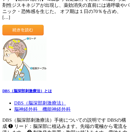
剤性ジスキネジアが出現し、薬効消失の直前には過呼吸やパ
ニック・恐怖感を生じた。 オフ期は１日の70％を占め、
[…]
DBS（脳深部刺激療法）とは
DBS（脳深部刺激療法）
脳神経外科 機能神経外科
DBS（脳深部刺激療法）手術についての説明です DBSの構
成 ❶ リード：脳深部に植込みます。先端の電極から電流を