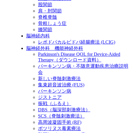
股関節
肩・肘関節
脊椎脊髄
骨粗しょう症
膝関節
脳神経内科
レボドパカルビドパ経腸療法 (LCIG)
脳神経外科 機能神経外科
Parkinson's Disease QOL for Device-Aided
Therapy（ダウンロード資料）
パーキンソン病・不随意運動疾患治療説明
会
新しい脊髄刺激療法
集束超音波治療 (FUS)
パーキンソン病
ジストニア
振戦（ふるえ）
DBS（脳深部刺激療法）
SCS（脊髄刺激療法）
高周波凝固手術 (RF)
ボツリヌス毒素療法