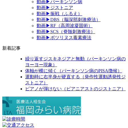
動画▶パーキンソン病
動画▶ジストニア
動画▶振戦（ふるえ）
動画▶DBS（脳深部刺激療法）
動画▶RF（高周波凝固術）
動画▶SCS（脊髄刺激療法）
動画▶ボツリヌス毒素療法
新着記事
繰り返すジスキネジアと無動（パーキンソン病の
ヨーヨー現象）
体軸が横に傾く（パーキンソン病のPISA徴候）
運動時に右半身が硬直する（発作性運動誘発性ジ
ストニア）
ピアノが弾けない（ピアニアストのジストニア）