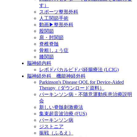
す）
スポーツ整形外科
人工関節手術
動画▶整形外科
股関節
肩・肘関節
脊椎脊髄
骨粗しょう症
膝関節
脳神経内科
レボドパカルビドパ経腸療法 (LCIG)
脳神経外科 機能神経外科
Parkinson's Disease QOL for Device-Aided
Therapy（ダウンロード資料）
パーキンソン病・不随意運動疾患治療説明
会
新しい脊髄刺激療法
集束超音波治療 (FUS)
パーキンソン病
ジストニア
振戦（ふるえ）