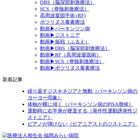
DBS（脳深部刺激療法）
SCS（脊髄刺激療法）
高周波凝固手術 (RF)
ボツリヌス毒素療法
動画▶パーキンソン病
動画▶ジストニア
動画▶振戦（ふるえ）
動画▶DBS（脳深部刺激療法）
動画▶RF（高周波凝固術）
動画▶SCS（脊髄刺激療法）
動画▶ボツリヌス毒素療法
新着記事
繰り返すジスキネジアと無動（パーキンソン病の
ヨーヨー現象）
体軸が横に傾く（パーキンソン病のPISA徴候）
運動時に右半身が硬直する（発作性運動誘発性ジ
ストニア）
ピアノが弾けない（ピアニアストのジストニア）