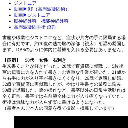
ジストニア
動画▶RF（高周波凝固術）
動画▶ジストニア
脳神経外科 機能神経外科
高周波凝固手術 (RF)
書痙や職業性ジストニアなど、症状が片方の手に限局する場
合に有効です。約70度の熱で脳の深部（視床）を温め凝固し
ます。DBSのように体内に器械を入れる必要はありません。
【症例】 50代 女性 右利き
生来書くことが好きだった。20歳で百貨店に就職し、5枚複
写の伝票に力を入れて書きこむ過重な作業が続いた。21歳か
ら右手に力が入り字が書きにくくなり、26歳で退職し結婚。
32歳で百貨店に再就職したが、やはり手書きの業務に悩み、
50歳で退職した。箸の操作など、書字以外の日常生活動作は
全く正常。書字では右前腕全体に力が入り痛くなっていた。
術後は無駄な力が入らず楽に書けるようになった。
（患者さんご本人の同意を得て撮影・掲載しています）