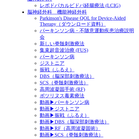
レボドパカルビドパ経腸療法 (LCIG)
脳神経外科 機能神経外科
Parkinson's Disease QOL for Device-Aided
Therapy（ダウンロード資料）
パーキンソン病・不随意運動疾患治療説明
会
新しい脊髄刺激療法
集束超音波治療 (FUS)
パーキンソン病
ジストニア
振戦（ふるえ）
DBS（脳深部刺激療法）
SCS（脊髄刺激療法）
高周波凝固手術 (RF)
ボツリヌス毒素療法
動画▶パーキンソン病
動画▶ジストニア
動画▶振戦（ふるえ）
動画▶DBS（脳深部刺激療法）
動画▶RF（高周波凝固術）
動画▶SCS（脊髄刺激療法）