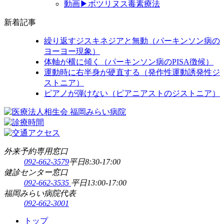
動画▶ボツリヌス毒素療法
新着記事
繰り返すジスキネジアと無動（パーキンソン病の
ヨーヨー現象）
体軸が横に傾く（パーキンソン病のPISA徴候）
運動時に右半身が硬直する（発作性運動誘発性ジ
ストニア）
ピアノが弾けない（ピアニアストのジストニア）
外来予約専用窓口
092-662-3579
平日8:30-17:00
健診センター窓口
092-662-3535
平日13:00-17:00
福岡みらい病院代表
092-662-3001
トップ