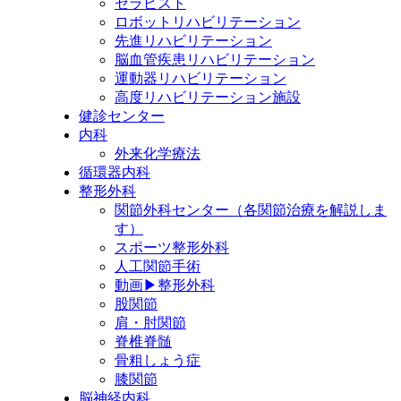
セラピスト
ロボットリハビリテーション
先進リハビリテーション
脳血管疾患リハビリテーション
運動器リハビリテーション
高度リハビリテーション施設
健診センター
内科
外来化学療法
循環器内科
整形外科
関節外科センター（各関節治療を解説しま
す）
スポーツ整形外科
人工関節手術
動画▶整形外科
股関節
肩・肘関節
脊椎脊髄
骨粗しょう症
膝関節
脳神経内科