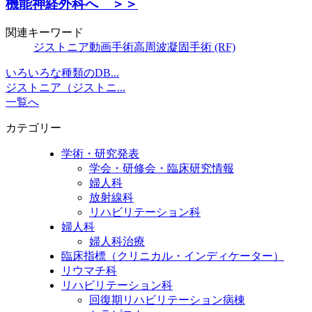
機能神経外科へ ＞＞
関連キーワード
ジストニア
動画
手術
高周波凝固手術 (RF)
いろいろな種類のDB...
ジストニア（ジストニ...
一覧へ
カテゴリー
学術・研究発表
学会・研修会・臨床研究情報
婦人科
放射線科
リハビリテーション科
婦人科
婦人科治療
臨床指標（クリニカル・インディケーター）
リウマチ科
リハビリテーション科
回復期リハビリテーション病棟